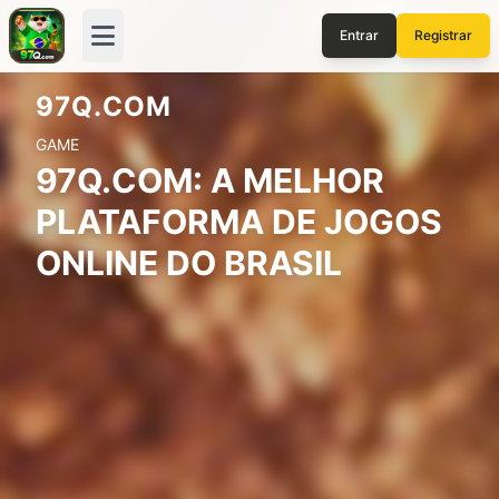
Entrar
Registrar
Abrir menu principal
97Q.COM
GAME
97Q.COM: A MELHOR
PLATAFORMA DE JOGOS
ONLINE DO BRASIL