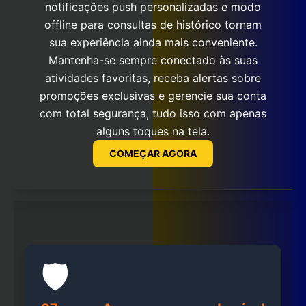
notificações push personalizadas e modo
offline para consultas de histórico tornam
sua experiência ainda mais conveniente.
Mantenha-se sempre conectado às suas
atividades favoritas, receba alertas sobre
promoções exclusivas e gerencie sua conta
com total segurança, tudo isso com apenas
alguns toques na tela.
COMEÇAR AGORA
🛡️