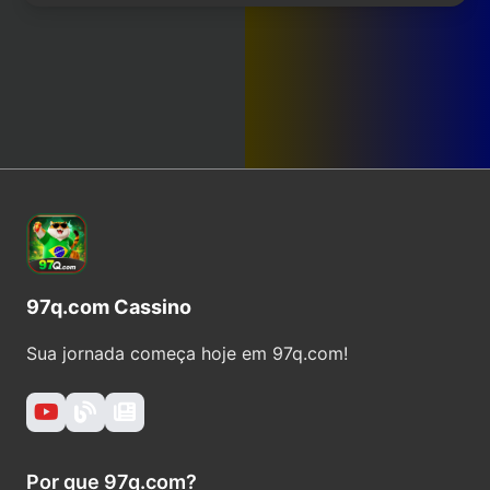
97q.com Cassino
Sua jornada começa hoje em 97q.com!
Por que 97q.com?