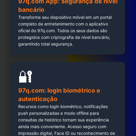
97q.com App: segurança de nível
bancário
Transforme seu dispositivo móvel em um portal
completo de entretenimento com o aplicativo
oficial do 97q.com. Todos os seus dados são
protegidos com criptografia de nível bancário,
garantindo total segurança.
🔐
97q.com: login biométrico e
autenticação
Recursos como login biométrico, notificações
push personalizadas e modo offline para
consultas de histórico tornam sua experiência
ainda mais conveniente. Acesso seguro com
impressão digital, Face ID ou reconhecimento de