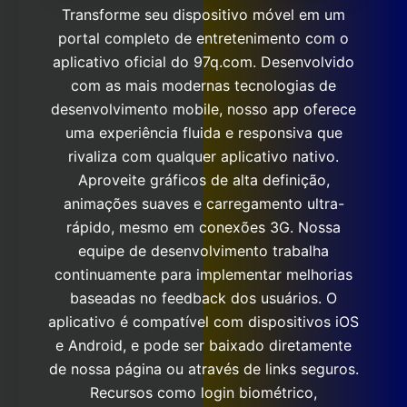
Transforme seu dispositivo móvel em um
portal completo de entretenimento com o
aplicativo oficial do 97q.com. Desenvolvido
com as mais modernas tecnologias de
desenvolvimento mobile, nosso app oferece
uma experiência fluida e responsiva que
rivaliza com qualquer aplicativo nativo.
Aproveite gráficos de alta definição,
animações suaves e carregamento ultra-
rápido, mesmo em conexões 3G. Nossa
equipe de desenvolvimento trabalha
continuamente para implementar melhorias
baseadas no feedback dos usuários. O
aplicativo é compatível com dispositivos iOS
e Android, e pode ser baixado diretamente
de nossa página ou através de links seguros.
Recursos como login biométrico,