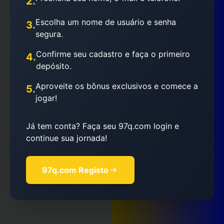
2.
Escolha um nome de usuário e senha
3.
segura.
Confirme seu cadastro e faça o primeiro
4.
depósito.
Aproveite os bônus exclusivos e comece a
5.
jogar!
Já tem conta? Faça seu 97q.com login e
continue sua jornada!
97q.com Registo