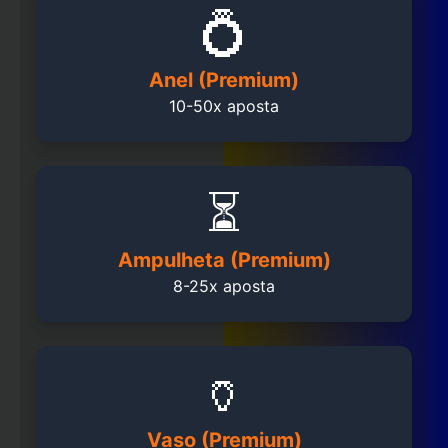
💍
Anel (Premium)
10-50x aposta
⏳
Ampulheta (Premium)
8-25x aposta
🏺
Vaso (Premium)