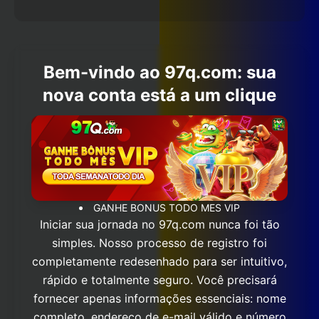
Bem-vindo ao 97q.com: sua
nova conta está a um clique
GANHE BONUS TODO MES VIP
Iniciar sua jornada no 97q.com nunca foi tão
simples. Nosso processo de registro foi
completamente redesenhado para ser intuitivo,
rápido e totalmente seguro. Você precisará
fornecer apenas informações essenciais: nome
completo, endereço de e-mail válido e número