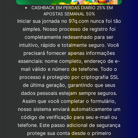
CASHBACK EM PERDAS DIARIO 25% EM
APOSTAS SEMANAL 50%
Iniciar sua jornada no 97q.com nunca foi tão
simples. Nosso processo de registro foi
completamente redesenhado para ser
intuitivo, rápido e totalmente seguro. Você
precisará fornecer apenas informações
essenciais: nome completo, endereço de e-
mail válido e número de telefone. Todo o
processo é protegido por criptografia SSL
de última geração, garantindo que seus
dados pessoais estejam sempre seguros.
Assim que você completar o formulário,
nosso sistema enviará automaticamente um
código de verificação para seu e-mail ou
telefone. Este passo adicional de segurança
protege sua conta desde o primeiro