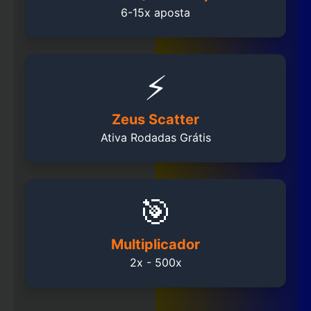
6-15x aposta
⚡
Zeus Scatter
Ativa Rodadas Grátis
🎯
Multiplicador
2x - 500x