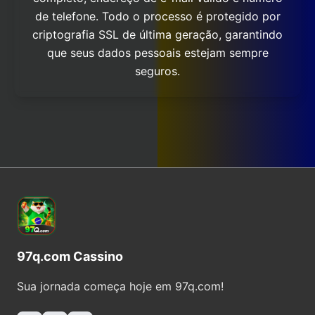
de telefone. Todo o processo é protegido por
criptografia SSL de última geração, garantindo
que seus dados pessoais estejam sempre
seguros.
97q.com Cassino
Sua jornada começa hoje em 97q.com!